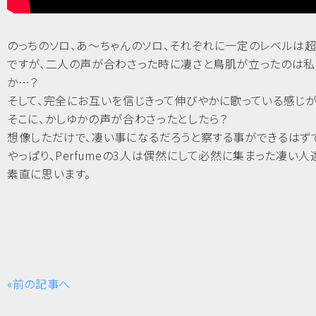
のっちのソロ、あ～ちゃんのソロ、それぞれに一定のレベルは
ですが、二人の声が合わさった時に凄さと鳥肌が立ったのは私
か…？
そして、完全にお互いを信じきって伸びやかに歌っている感じが
そこに、かしゆかの声が合わさったとしたら？
想像しただけで、凄い事になるだろうと察する事ができるはず
やっぱり、Perfumeの3人は偶然にして必然に集まった凄い人
素直に思います。
«前の記事へ