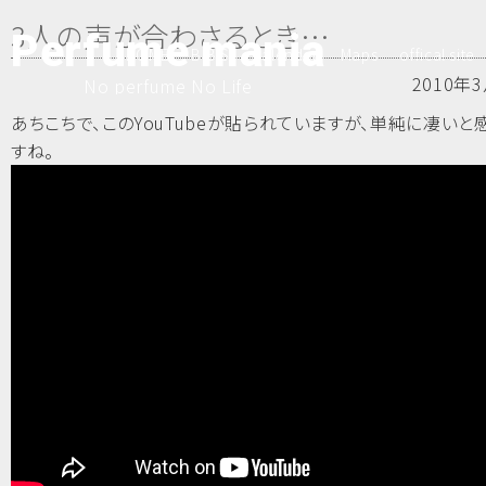
3人の声が合わさるとき…
Perfume mania
HOME
B.B.S
Calender
Maps
offical site
2010年3
No perfume No Life
あちこちで、このYouTubeが貼られていますが、単純に凄い
すね。