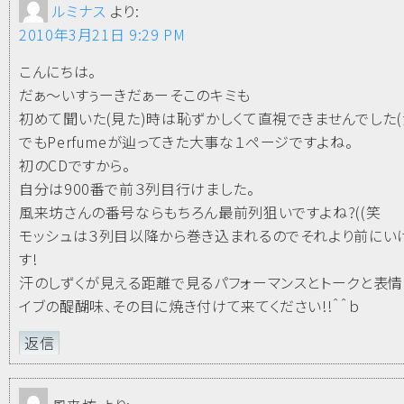
ルミナス
より:
2010年3月21日 9:29 PM
こんにちは。
だぁ～いすぅーきだぁーそこのキミも
初めて聞いた(見た)時は恥ずかしくて直視できませんでした(
でもPerfumeが辿ってきた大事な１ページですよね。
初のCDですから。
自分は900番で前３列目行けました。
風来坊さんの番号ならもちろん最前列狙いですよね?((笑
モッシュは３列目以降から巻き込まれるのでそれより前にい
す!
汗のしずくが見える距離で見るパフォーマンスとトークと表情
イブの醍醐味、その目に焼き付けて来てください!!＾＾ｂ
返信