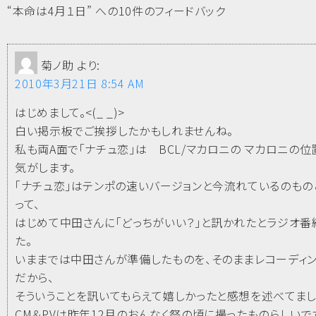
“本命は4月１日” への10件のフィードバック
菊ノ助
より:
2010年3月21日 8:54 AM
はじめまして。<(_ _)>
白い掲示板でご挨拶したかもしれませんね。
私も両A面で「ナチュ恋」は BCL/マカロニの マカロニの
気がします。
「ナチュ恋」はテンポの速いバージョンと今流れているのもの
って、
はじめて中田さんに「どっちがいい？」と訊かれたとラジオ番
た。
いままでは中田さんが準備したものを、そのままレコーディ
だから、
そういうことを訊いてもらえて嬉しかったと感想を述べてまし
CM＆PVは昨年12月のおんなく祭の頃に撮ったものらしいで