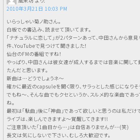
風来坊
より:
2010年3月21日 10:03 PM
いらっしゃい菊ノ助さん。
白板での書込み、読ませて頂いてます。
「ナチュラルに恋して」が2パターンあって、中田さんから意
件、YouTubeで見つけて聞きました！
仙台のFMの番組ですね！
やっぱり、中田さんは彼女達が成人するまでは音楽に関して
たんだと思います。
新曲は…どうでしょうネ～
確かに最近のcapsuleを聞く限り、サラっとした感じになりそ
でもね～、そんな曲でもクセというか、スルメ的な楽曲であっ
ね。
最初は「駄曲」後に「神曲」であって欲しいと思うのは私だけ
ライブは、楽しんできますよ～覚醒してきます!!
ご注意頂いた「1曲目から…」は自信ありませんが…(笑)
長文は気にしないで下さい、むしろ大歓迎です。