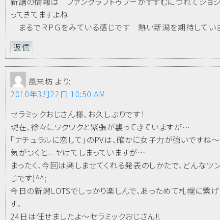
新譜の情報は ファンクラブトゥワーがすすむにつれてジョ
ってきてますよね
まるでＲＰＧをみている感じです 熱い新潟を期待していま
返信
風来坊
より:
2010年3月22日 10:50 AM
セラミックおじさん様、お久しぶりです！
現在、徐々にワクワクと緊張が襲ってきていますが…
「ナチュラルに恋して」のPVは、確かに女子力が強いですね～
気がつくとニヤけてしまっていますが…
まったく、今回は楽しませてくれる発表のしかたで、どんなツ
じです(^^;
今日の新潟LOTSでしっかり楽しんで、あっためて札幌に繋
す。
24日は任せましたよ～セラミックおじさん!!