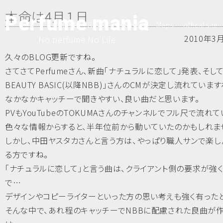
本命は4月１日
Perfume mania
HOME
B.B.S
Calender
Maps
offical site
2010年3月
No perfume No Life
久々のBLOG更新ですね。
さてさてPerfumeさん、新曲「ナチュラルに恋して」発表、そして「
BEAUTY BASIC(以降NBB)」さんのCMが決定し流れています
なかなかキャッチーで聞きやすい、良い曲だと思います。
PVもYouTubeのTOKUMAさんのチャンネルでフル尺で流れて
色々な情報からすると、半年位前から動いていたのかもしれま
しかし、中田ヤスタカさんと言う方は、やっぱり職人サンで楽し
る方ですね。
「ナチュラルに恋して」と言う曲は、クライアント側の要求が強
で…
デザインやコピーライターといった方の思い考えも強く有った
そんな中で、あれ程のキャッチーでNBBに配慮された良曲が