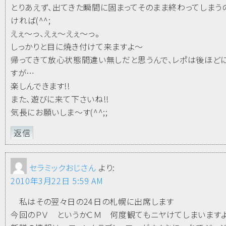
とりあえず、出てきた瞬間に固まってそのまま終わってしま
ければ(^^;
えぇ～っ、えぇ～えぇ～っ。
しっかりと目に焼き付けて来ますよ～
帰ってきて放心状態間違い無しだと思うんで、レポは後ほど
すが…
楽しんできます!!
また、遊びに来て下さいね!!
気長にお願いしま～す(^^;;
返信
セラミックおじさん
より:
2010年3月22日 5:59 AM
私はその翌々日の24日の札幌に出席します
今回のＰＶ というかＣＭ 何度観てもニヤけてしまいます