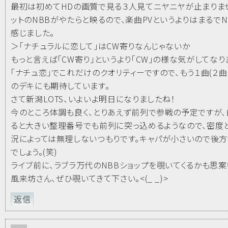
最初は初めてHDの画質で見る３人見てニヤニヤが止まりま
ットのNBBがやたらと映るので、楽曲PVというよりはまるでN
感じました。
＞「ナチュラルに恋して」はCW寄りなんじゃないか
もっと言えば「CW寄り」というより「CW」の様な気がしてなり
「ナチュ恋」でこれだけのクオリティーですので、もう１曲(２曲
のデキにも期待しています。
さて新潟LOTS、いよいよ明日になりましたね！
今のところ体調も良く、とりあえず前列で参戦の予定ですが
ると大きい整理番号でも前列に突っ込めるようなので、密度
況によっては無理しないつもりです。キャパが小さいので後
でしょう。(笑)
ライブ前に、ラブラ万代のNBBショップを覗いてくるかも思案中
風来坊さん、ぜひ覗いてきて下さい。<(_ _)>
返信