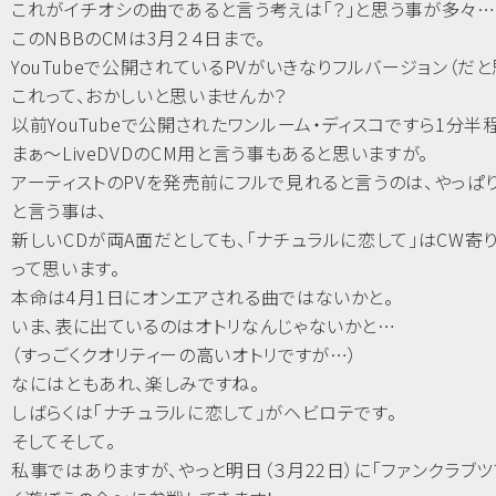
これがイチオシの曲であると言う考えは「？」と思う事が多々…
このNBBのCMは3月２４日まで。
YouTubeで公開されているPVがいきなりフルバージョン（だと
これって、おかしいと思いませんか？
以前YouTubeで公開されたワンルーム・ディスコですら1分半
まぁ～LiveDVDのCM用と言う事もあると思いますが。
アーティストのPVを発売前にフルで見れると言うのは、やっぱ
と言う事は、
新しいCDが両A面だとしても、「ナチュラルに恋して」はCW寄
って思います。
本命は4月1日にオンエアされる曲ではないかと。
いま、表に出ているのはオトリなんじゃないかと…
（すっごくクオリティーの高いオトリですが…）
なにはともあれ、楽しみですね。
しばらくは「ナチュラルに恋して」がヘビロテです。
そしてそして。
私事ではありますが、やっと明日（３月22日）に「ファンクラブツ