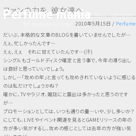
ファンの力を、彼女達へ
Perfume mania
HOME
B.B.S
Calender
Maps
offical site
2010年5月15日 /
Perfume
No perfume No Life
だいぶ、本格的な文章のBLOGを書いていませんでしたが…
えぇ、忙しかったんです…
えぇ、えぇ それに甘えていたんです…(汗)
シングルもゴールドディスク確定と言う事で、今年の滑り出し
は良好と思っていいでしょう。
しかし…「攻めの年」と言っても攻めきれていないように感じる
のは私だけでしょうかね？
確かに、TVやラジオ、雑誌にと露出は多かったと思うのです
が…
プロモーションとしては、いつも通りの量…いや、少し多いか？
にしても、LIVEやイベント関連を見るとGAMEリリースの年の
方が多い気がするし、攻めの感じとしては去年の方が強い気