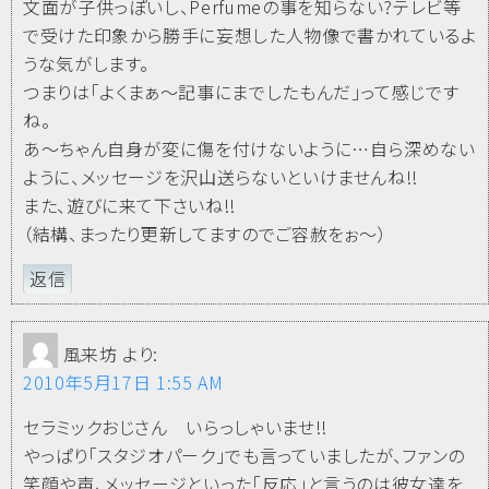
文面が子供っぽいし、Perfumeの事を知らない?テレビ等
で受けた印象から勝手に妄想した人物像で書かれているよ
うな気がします。
つまりは「よくまぁ～記事にまでしたもんだ」って感じです
ね。
あ～ちゃん自身が変に傷を付けないように…自ら深めない
ように、メッセージを沢山送らないといけませんね!!
また、遊びに来て下さいね!!
（結構、まったり更新してますのでご容赦をぉ～）
返信
風来坊
より:
2010年5月17日 1:55 AM
セラミックおじさん いらっしゃいませ!!
やっぱり「スタジオパーク」でも言っていましたが、ファンの
笑顔や声、メッセージといった「反応」と言うのは彼女達を