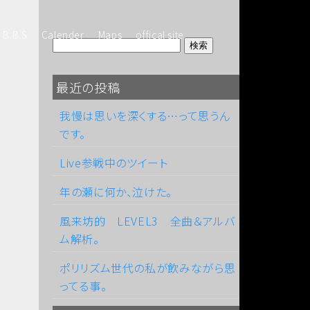
B.B.S
Calender
Maps
offical site
最近の投稿
我慢は思いを深くする…って思うん
です。
Live参戦中のツイート
年の瀬に何か、泣けた。
風来坊的 LEVEL3 全曲＆アルバ
ム解析。
ポリリズム世代の私が飲みながら思
ってる事。