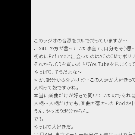
このラジオの音源をフルで持っていますが…
このDJの方が言っていた事全て、自分もそう思
初めにPefumeと出会ったのはACのCMでポリ
それから、CDを買いあさりYouTubeを見まく
やっぱり、そうだよな～
何か、訳分からないけど…この人達が大好きっ
人柄って奴ですかね。
本当に楽曲だけが好きで聞いていたのであれば
人柄…人柄だけでも、楽曲が悪かったiPodの中
うん、やっぱり訳分からん。
でも
やっぱり大好きだ。
11月3日、東京ドーム一杯分の人達は幸せな気