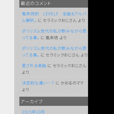
最近のコメント
風来坊的 LEVEL3 全曲＆アルバ
ム解析。
に
セラミックおじさん
より
ポリリズム世代の私が飲みながら思
ってる事。
に
風来坊
より
ポリリズム世代の私が飲みながら思
ってる事。
に
セラミックおじさん
より
愛される楽曲
に
セラミックおじさん
より
決定的な違い…？
に
かおるのママ
より
アーカイブ
2015年10月