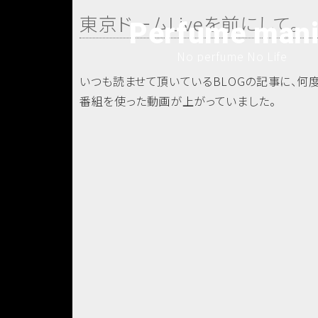
東京ドームLiveを前にして。
Perfume man
No perfume No Life
いつも読ませて頂いているBLOGの記事に、何
番組を使った動画が上がっていました。