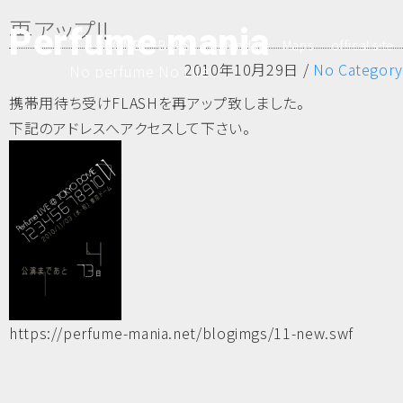
再アップ!!
Perfume mania
HOME
B.B.S
Calender
Maps
offical site
2010年10月29日 /
No Category
No perfume No Life
携帯用待ち受けFLASHを再アップ致しました。
下記のアドレスへアクセスして下さい。
https://perfume-mania.net/blogimgs/11-new.swf