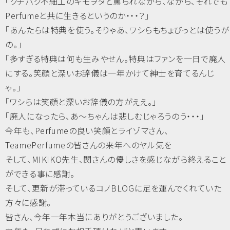
「クチパク不細工のキモヲタと罵られながら、ながら、それでも
Perfumeと共に生きるというのか・・・？」
「あんたらは特典を使う。そりゃあ、ワシらもちょびっとは使うが
の。」
「多すぎる特典は何も生みやせん。特典はファンを一日で廃人
にする。笑顔と深いお辞儀は一年かけて紳士を育てるんじ
ゃ。」
「ワシらは笑顔と深いお辞儀の方がええ。」
「廃人になったら、あ～ちゃんは悲しむじゃろうのう・・・」
今年も、Perfumeの良い笑顔とライゾマさん、
TeamePerfumeの皆さんの来年へのヤル気を
そして、MIKIKO先生、関さんの優しさを感じながら終えること
ができる事に感謝。
そして、更新が滞っているコノBLOGに足を運んでくれていた
方々に感謝。
皆さん、今年一年本当にありがとうございました。