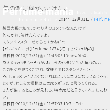
年の瀬に何か、泣けた。
Perfume mania
HOME
B.B.S
Calender
Maps
offical site
2014年12月31日 /
Perfume
No perfume No Life
某巨大掲示板で、かなり昔のコメントなんだけど
何だかね、泣けたんですよ。
スタンドマスターだからですかね(^^;
【ﾃｸﾉﾎﾟｯﾌﾟﾕﾆｯﾄ】Perfume 1874【紅白でパフュ納め】
投稿日:2010/12/31(金) 01:46:05 ID:pqw9thXs
あんたも姫様じゃろうが、わしらの姫様とだいぶ違うのぉ。
このチケを見てくだされ。掟様と同じスタンド２Fじゃ。
Perfumeのライブじゃなければとっくにゴミになっとるじゃろ。
じゃが、わしらの姫様はこの席を好きだと言うてくれる。
３人が集まるところが見れる、特等席だと言うてくれましたわ
い。
投稿日:2010/12/31(金) 01:57:37 ID:7iHFnihj